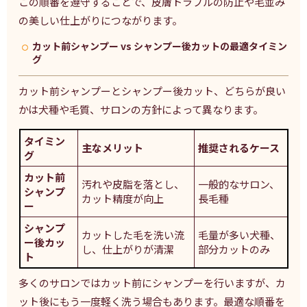
この順番を遵守することで、皮膚トラブルの防止や毛並み
の美しい仕上がりにつながります。
カット前シャンプー vs シャンプー後カットの最適タイミン
グ
カット前シャンプーとシャンプー後カット、どちらが良い
かは犬種や毛質、サロンの方針によって異なります。
タイミン
主なメリット
推奨されるケース
グ
カット前
汚れや皮脂を落とし、
一般的なサロン、
シャンプ
カット精度が向上
長毛種
ー
シャンプ
カットした毛を洗い流
毛量が多い犬種、
ー後カッ
し、仕上がりが清潔
部分カットのみ
ト
多くのサロンではカット前にシャンプーを行いますが、カ
ット後にもう一度軽く洗う場合もあります。最適な順番を