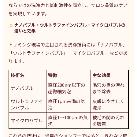
ならではの洗浄力と低刺激性を両立し、サロン品質のケア
を実現しています。
ナノバブル・ウルトラファインバブル・マイクロバブルの
違いと効果
トリミング現場で注目される洗浄技術には「ナノバブル」
「ウルトラファインバブル」「マイクロバブル」などがあ
ります。
技術名
特徴
主な効果
直径200nm以下の
毛穴の奥の汚れ
ナノバブル
超微細気泡
まで除去
ウルトラファイ
直径1μm未満の気
皮膚にやさしく
ンバブル
泡
洗浄
直径1～100μmの気
被毛の間の汚れ
マイクロバブル
泡
を吸着
これらの技術は、通常のシャンプーでは落としきれない皮