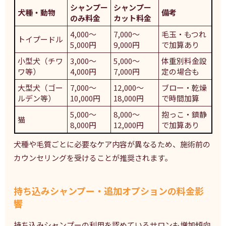
シャンプー
シャンプー
犬種・動物
備考
のみ料金
カット料金
4,000〜
7,000〜
毛玉・もつれ
トイプードル
5,000円
9,000円
で加算あり
小型犬（チワ
3,000〜
5,000〜
体重別料金設
ワ等）
4,000円
7,000円
定の場合も
大型犬（ゴー
7,000〜
12,000〜
ブロー・乾燥
ルデン等）
10,000円
18,000円
で時間加算
5,000〜
8,000〜
抱っこ・鎮静
猫
8,000円
12,000円
で加算あり
犬種や毛質ごとに必要なケア内容が異なるため、施術前の
カウンセリングを受けることが推奨されます。
持ち込みシャンプー・追加オプションの料金影
響
持ち込みシャンプーの利用を認めているサロンも増加傾向