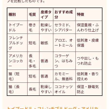
プを比較したものです。
皮膚タ
おすすめ成
種別
毛質
特徴
イプ
分
トイプー
巻き
乾燥し
セラミド、
保湿重視・ふ
ドル
毛
やすい
シアバター
んわり仕上げ
フレンチ
アロエ、オ
低刺激・皮膚
ブルドッ
短毛
敏感
ートミール
保護
グ
アメリカ
長
コラーゲ
つや出し・も
ンコッカ
毛・
普通
ン、はちみ
つれ防止
ー
多毛
つ
猫（短
カモミー
低刺激・香り
短毛
普通
毛）
ル、無香料
控えめ
猫（長
乾燥し
ココナッツ
保湿・静電気
長毛
毛）
やすい
オイル
防止
トイプードル・フレンチブルドッグ・アメリカ