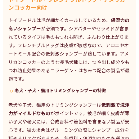
ンコッカー向け
トイプードルは毛が細かくカールしているため、
保湿力の
高いシャンプー
が必須です。シアバターやセラミドが含ま
れているタイプは毛のもつれも防ぎ、ふんわり仕上がりま
す。フレンチブルドッグは皮膚が敏感なので、アロエやオ
ートミール配合の低刺激シャンプーが適しています。アメ
リカンコッカーのような長毛犬種には、つや出し成分やも
つれ防止効果のあるコラーゲン・はちみつ配合の製品が最
適です。
老犬・子犬・猫用トリミングシャンプーの特徴
老犬や子犬、猫用のトリミングシャンプーは
低刺激で洗浄
力がマイルドなもの
がポイントです。被毛が細く皮膚が薄
い子犬や老犬には、合成香料や着色料を含まない製品が安
心です。猫の場合はグルーミングの際にシャンプー成分を
舐めるリスクがあるため、無香料・無添加のものを選ぶの