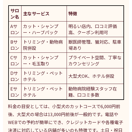
サロ
主なサービス
特徴
ン名
Aサ
カット・シャンプ
明るい店内、口コミ評価
ロン
ー・ハーブパック
高、クーポン利用可
Bサ
トリミング・動物病
獣医師管理、猫対応、駐車
ロン
院併設
場あり
Cサ
カット・シャンプ
プライベート空間、丁寧な
ロン
ー・毛玉取り
カウンセリング
Dサ
トリミング・ペット
大型犬OK、ホテル併設
ロン
ホテル
Eサ
トリミング・ペット
動物病院経験スタッフ在
ロン
ホテル
籍、口コミ多数
料金の目安としては、小型犬のカットコースで6,000円前
後、大型犬の場合は13,000円前後が一般的です。電話や
WEBでの予約が簡単にでき、クレジットカードや各種電子
決済に対応している店舗が多いのも特徴です。土日・祝日