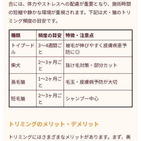
合には、体力やストレスへの配慮が重要となり、施術時間
の短縮や静かな環境が重視されます。下記は犬・猫のトリ
ミング頻度の目安です。
種類
頻度の目安
特徴・注意点
トイプード
3～4週間ご
被毛が伸びやすく皮膚疾患予
ル
と
防に◎
2～3ヶ月ご
柴犬
抜け毛対策・部分カット
と
1～2ヶ月ご
長毛猫
毛玉・皮膚病予防が大切
と
2～3ヶ月ご
短毛猫
シャンプー中心
と
トリミングのメリット・デメリット
トリミングにはさまざまなメリットがあります。まず、美