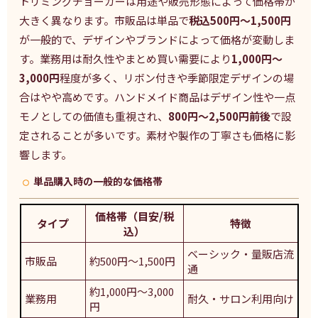
トリミングチョーカーは用途や販売形態によって価格帯が
大きく異なります。市販品は単品で
税込500円～1,500円
が一般的で、デザインやブランドによって価格が変動しま
す。業務用は耐久性やまとめ買い需要により
1,000円～
3,000円
程度が多く、リボン付きや季節限定デザインの場
合はやや高めです。ハンドメイド商品はデザイン性や一点
モノとしての価値も重視され、
800円～2,500円前後
で設
定されることが多いです。素材や製作の丁寧さも価格に影
響します。
単品購入時の一般的な価格帯
価格帯（目安/税
タイプ
特徴
込）
ベーシック・量販店流
市販品
約500円～1,500円
通
約1,000円～3,000
業務用
耐久・サロン利用向け
円