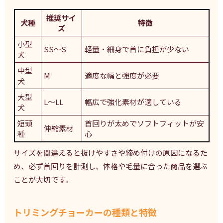
推奨サイ
犬種
特徴
ズ
小型
SS〜S
軽量・細身で首に負担が少ない
犬
中型
M
適度な幅と強度が必要
犬
大型
L〜LL
幅広で強化素材が適している
犬
短頭
首回りが太めでソフトフィットが安
伸縮素材
種
心
サイズを間違えると抜けやすさや締め付けの原因になるた
め、必ず首回りを計測し、体格や毛量に合った商品を選ぶ
ことが大切です。
トリミングチョーカーの種類と特徴